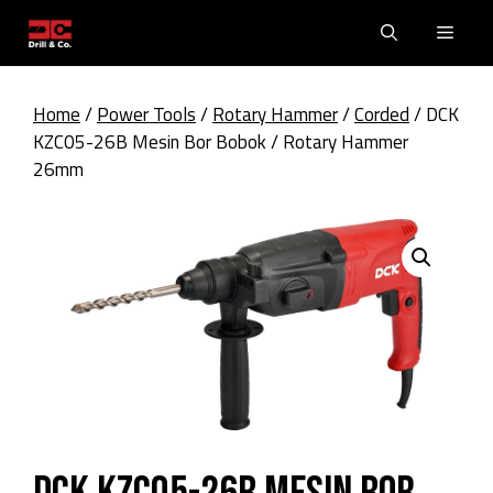
Skip
Men
to
content
Home
/
Power Tools
/
Rotary Hammer
/
Corded
/ DCK
KZC05-26B Mesin Bor Bobok / Rotary Hammer
26mm