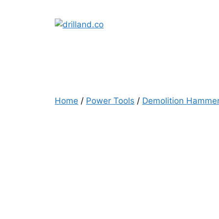
Skip
to
content
Home
/
Power Tools
/
Demolition Hamme