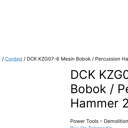
r
/
Corded
/ DCK KZG07-6 Mesin Bobok / Percussion H
DCK KZG0
Bobok / P
Hammer 2
Power Tools – Demoliti