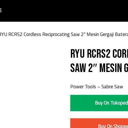
s
RYU RCRS2 Cordless Reciprocating Saw 2″ Mesin Gergaji Batera
RYU RCRS2 Cor
Saw 2″ Mesin G
Power Tools – Sabre Saw
Buy On Tokoped
Buy On Shope