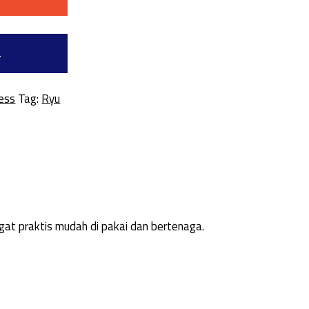
a
ess
Tag:
Ryu
gat praktis mudah di pakai dan bertenaga.