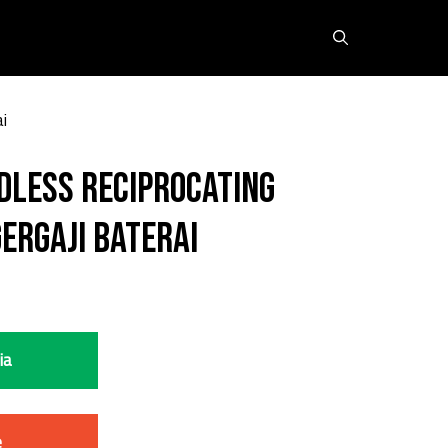
i
dless Reciprocating
ergaji Baterai
ia
e