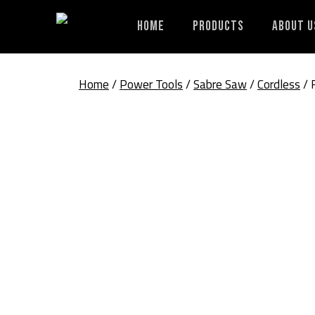
Skip
to
Home
Products
About U
content
Home
/
Power Tools
/
Sabre Saw
/
Cordless
/ 