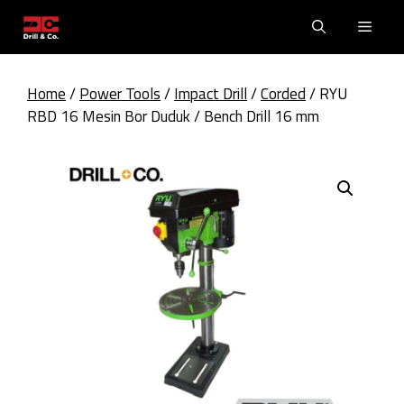
Skip
Men
to
content
Home
/
Power Tools
/
Impact Drill
/
Corded
/ RYU
RBD 16 Mesin Bor Duduk / Bench Drill 16 mm