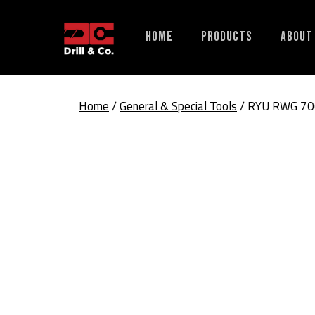
Skip
to
Home
Products
About
content
Home
/
General & Special Tools
/ RYU RWG 700 