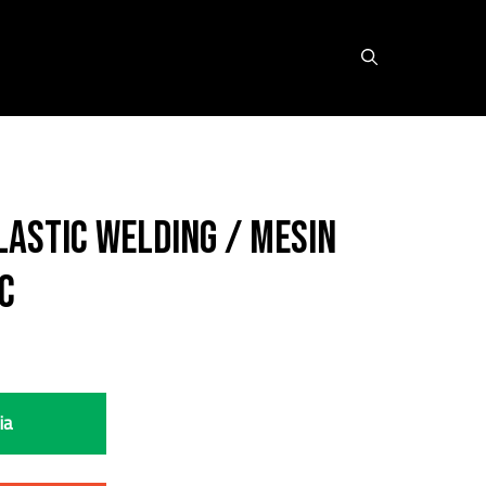
lastic Welding / Mesin
VC
ia