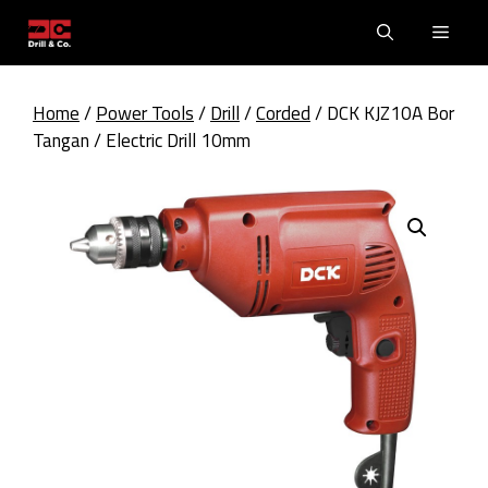
Skip
Men
to
content
Home
/
Power Tools
/
Drill
/
Corded
/ DCK KJZ10A Bor
Tangan / Electric Drill 10mm