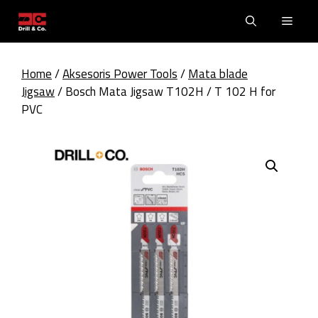
Skip
Men
to
content
Home
/
Aksesoris Power Tools
/
Mata blade
Jigsaw
/ Bosch Mata Jigsaw T102H / T 102 H for
PVC