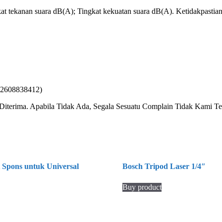
ngkat tekanan suara dB(A); Tingkat kekuatan suara dB(A). Ketidakpasti
4 (2608838412)
terima. Apabila Tidak Ada, Segala Sesuatu Complain Tidak Kami Ter
 Spons untuk Universal
Bosch Tripod Laser 1/4″
Buy product