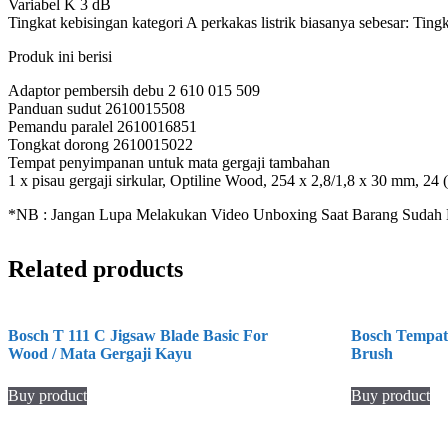
Variabel K 3 dB
Tingkat kebisingan kategori A perkakas listrik biasanya sebesar: Ti
Produk ini berisi
Adaptor pembersih debu 2 610 015 509
Panduan sudut 2610015508
Pemandu paralel 2610016851
Tongkat dorong 2610015022
Tempat penyimpanan untuk mata gergaji tambahan
1 x pisau gergaji sirkular, Optiline Wood, 254 x 2,8/1,8 x 30 mm, 2
*NB : Jangan Lupa Melakukan Video Unboxing Saat Barang Sudah Di
Related products
Bosch T 111 C Jigsaw Blade Basic For
Bosch Tempat
Wood / Mata Gergaji Kayu
Brush
Buy product
Buy product