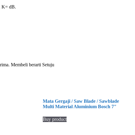
an K= dB.
ima. Membeli berarti Setuju
Mata Gergaji / Saw Blade / Sawblade
Multi Material Aluminium Bosch 7″
Buy product