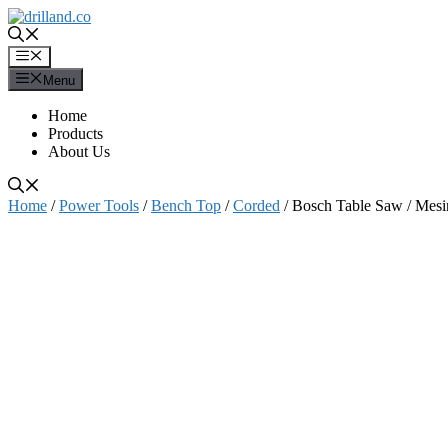
Skip
to
content
Menu
Menu
Home
Products
About Us
Home
/
Power Tools
/
Bench Top
/
Corded
/ Bosch Table Saw / M