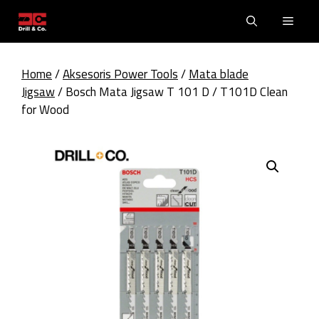
Skip
Men
to
content
Home
/
Aksesoris Power Tools
/
Mata blade
Jigsaw
/ Bosch Mata Jigsaw T 101 D / T101D Clean
for Wood