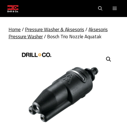
Skip
Men
to
content
Home
/
Pressure Washer & Aksesoris
/
Aksesoris
Pressure Washer
/ Bosch Trio Nozzle Aquatak