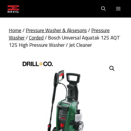
Skip
Men
to
content
Home
/
Pressure Washer & Aksesoris
/
Pressure
Washer
/
Corded
/ Bosch Universal Aquatak 125 AQT
125 High Pressure Washer / Jet Cleaner