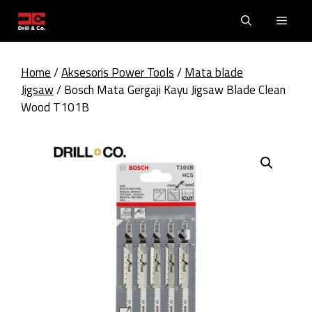
Skip
Men
to
content
Home
/
Aksesoris Power Tools
/
Mata blade
Jigsaw
/ Bosch Mata Gergaji Kayu Jigsaw Blade Clean
Wood T101B