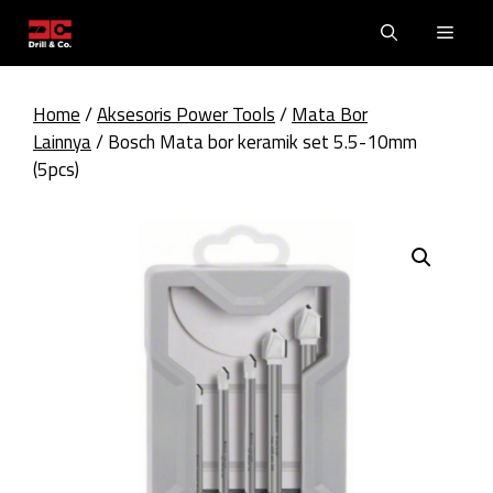
Skip
Men
to
content
Home
/
Aksesoris Power Tools
/
Mata Bor
Lainnya
/ Bosch Mata bor keramik set 5.5-10mm
(5pcs)