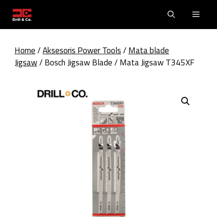
Skip
Men
to
content
Home
/
Aksesoris Power Tools
/
Mata blade
Jigsaw
/ Bosch Jigsaw Blade / Mata Jigsaw T345XF