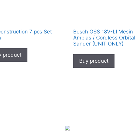
construction 7 pcs Set
Bosch GSS 18V-LI Mesin
h
Amplas / Cordless Orbita
Sander (UNIT ONLY)
 product
Buy product