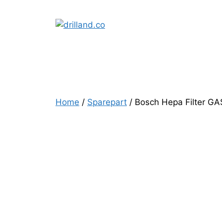
Skip
to
content
Home
/
Sparepart
/ Bosch Hepa Filter GA