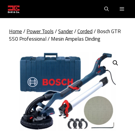
Skip
Men
to
content
Home
/
Power Tools
/
Sander
/
Corded
/ Bosch GTR
550 Professional / Mesin Ampelas Dinding