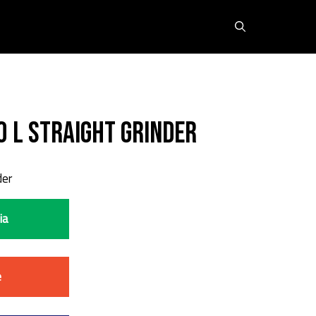
0 L Straight Grinder
der
ia
e