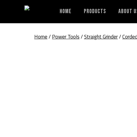
Skip
to
Home
Products
About U
content
Home
/
Power Tools
/
Straight Grinder
/
Corde