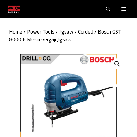
Skip
Men
to
content
Home
/
Power Tools
/
Jigsaw
/
Corded
/ Bosch GST
8000 E Mesin Gergaji Jigsaw