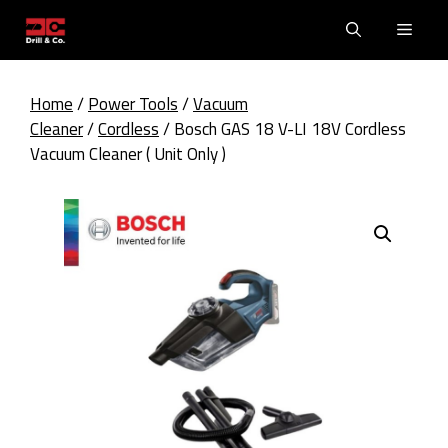
Skip
Men
to
content
Home
/
Power Tools
/
Vacuum
Cleaner
/
Cordless
/ Bosch GAS 18 V-LI 18V Cordless
Vacuum Cleaner ( Unit Only )