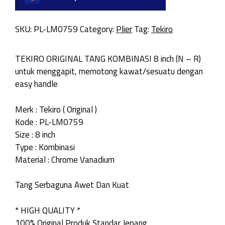
SKU:
PL-LM0759
Category:
Plier
Tag:
Tekiro
TEKIRO ORIGINAL TANG KOMBINASI 8 inch (N – R)
untuk menggapit, memotong kawat/sesuatu dengan
easy handle
Merk : Tekiro ( Original )
Kode : PL-LM0759
Size : 8 inch
Type : Kombinasi
Material : Chrome Vanadium
Tang Serbaguna Awet Dan Kuat
* HIGH QUALITY *
100% Original Produk Standar Jepang