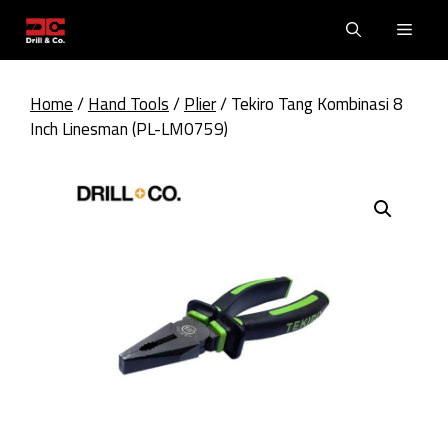
Skip
Men
to
content
Home
/
Hand Tools
/
Plier
/ Tekiro Tang Kombinasi 8
Inch Linesman (PL-LM0759)