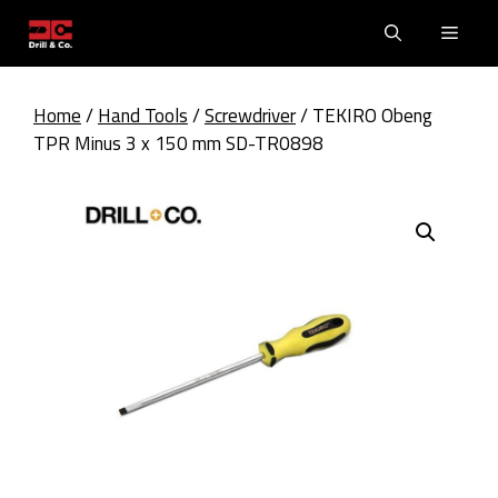
Skip
Men
to
content
Home
/
Hand Tools
/
Screwdriver
/ TEKIRO Obeng
TPR Minus 3 x 150 mm SD-TR0898