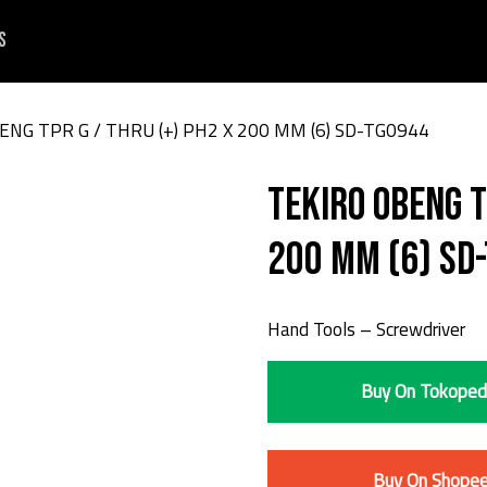
s
ENG TPR G / THRU (+) PH2 X 200 MM (6) SD-TG0944
TEKIRO OBENG T
200 MM (6) SD
Hand Tools – Screwdriver
Buy On Tokoped
Buy On Shope