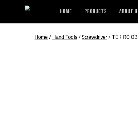
Skip
to
Home
Products
About U
content
Home
/
Hand Tools
/
Screwdriver
/ TEKIRO OB