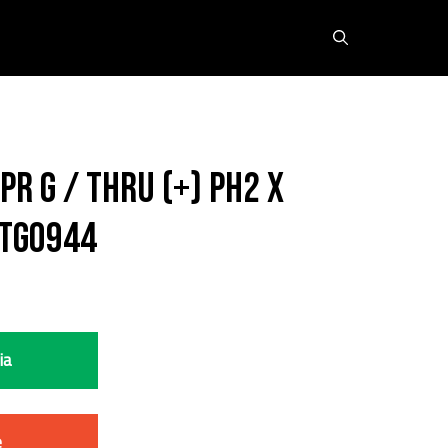
PR G / THRU (+) PH2 X
-TG0944
ia
e