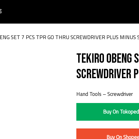
s
BENG SET 7 PCS TPR GO THRU SCREWDRIVER PLUS MINUS 
TEKIRO OBENG S
SCREWDRIVER P
Hand Tools – Screwdriver
Buy On Tokoped
Buy On Shope