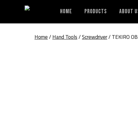
Skip
to
Home
Products
About U
content
Home
/
Hand Tools
/
Screwdriver
/ TEKIRO O