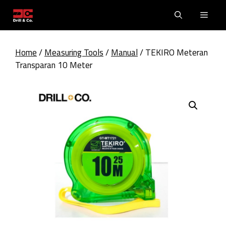
Skip
Men
to
content
Home
/
Measuring Tools
/
Manual
/ TEKIRO Meteran
Transparan 10 Meter