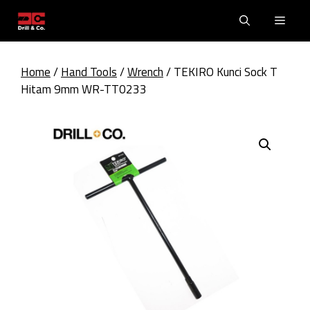
Skip
Men
to
content
Home
/
Hand Tools
/
Wrench
/ TEKIRO Kunci Sock T
Hitam 9mm WR-TT0233