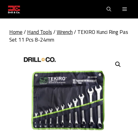
Skip
Men
to
content
Home
/
Hand Tools
/
Wrench
/ TEKIRO Kunci Ring Pas
Set 11 Pcs 8-24mm