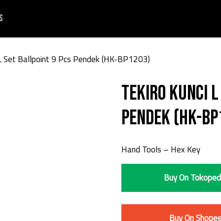
s
L Set Ballpoint 9 Pcs Pendek (HK-BP1203)
TEKIRO Kunci L
Pendek (HK-BP
Hand Tools – Hex Key
Buy On Tokoped
Buy On Shope