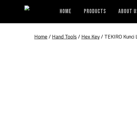
Skip
to
Home
Products
About U
content
Home
/
Hand Tools
/
Hex Key
/ TEKIRO Kunci 