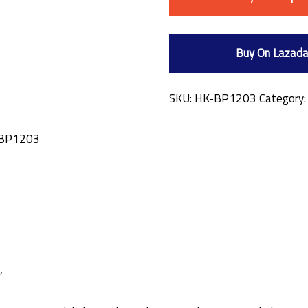
Buy On Lazad
SKU:
HK-BP1203
Category
K-BP1203
”