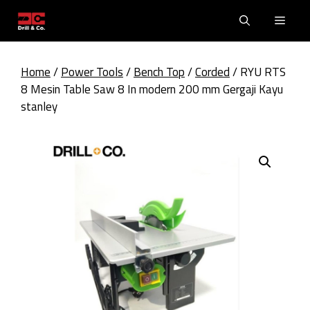
Skip
Men
to
content
Home
/
Power Tools
/
Bench Top
/
Corded
/ RYU RTS
8 Mesin Table Saw 8 In modern 200 mm Gergaji Kayu
stanley