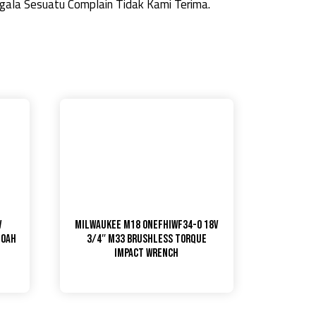
ala Sesuatu Complain Tidak Kami Terima.
V
Milwaukee M18 ONEFHIWF34-0 18V
.0AH
3/4″ M33 Brushless Torque
Impact Wrench