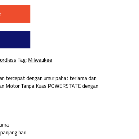
e
a
ordless
Tag:
Milwaukee
n tercepat dengan umur pahat terlama dan
unakan Motor Tanpa Kuas POWERSTATE dengan
lama
anjang hari