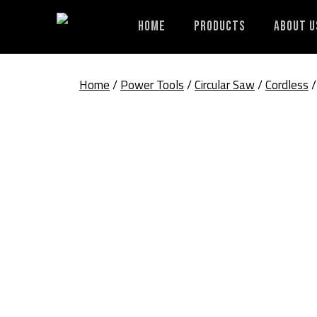
Skip
to
Home
Products
About U
content
Home
/
Power Tools
/
Circular Saw
/
Cordless
/