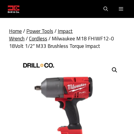
Skip
Men
to
content
Home
/
Power Tools
/
Impact
Wrench
/
Cordless
/ Milwaukee M18 FHIWF12-0
18Volt 1/2″ M33 Brushless Torque Impact