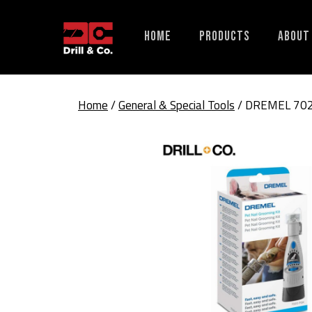
Skip
to
Home
Products
About
content
Home
/
General & Special Tools
/ DREMEL 7020