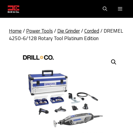
Skip
Men
to
content
Home
/
Power Tools
/
Die Grinder
/
Corded
/ DREMEL
4250-6/128 Rotary Tool Platinum Edition