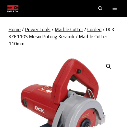
Skip
Men
to
content
Home
/
Power Tools
/
Marble Cutter
/
Corded
/ DCK
KZE110S Mesin Potong Keramik / Marble Cutter
110mm