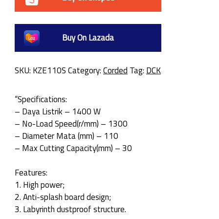
Buy On Lazada
SKU:
KZE110S
Category:
Corded
Tag:
DCK
“Specifications:
– Daya Listrik – 1400 W
– No-Load Speed(r/mm) – 1300
– Diameter Mata (mm) – 110
– Max Cutting Capacity(mm) – 30
Features:
1. High power;
2. Anti-splash board design;
3. Labyrinth dustproof structure.