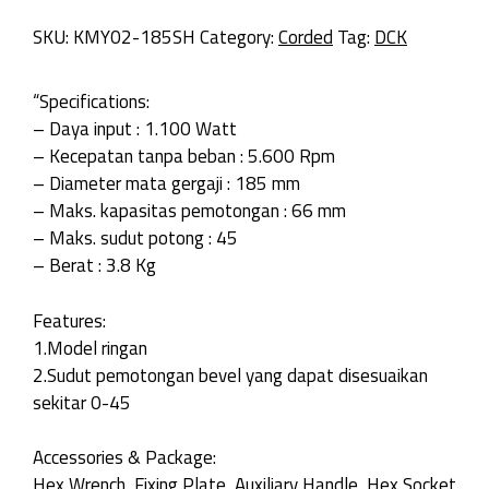
SKU:
KMY02-185SH
Category:
Corded
Tag:
DCK
“Specifications:
– Daya input : 1.100 Watt
– Kecepatan tanpa beban : 5.600 Rpm
– Diameter mata gergaji : 185 mm
– Maks. kapasitas pemotongan : 66 mm
– Maks. sudut potong : 45
– Berat : 3.8 Kg
Features:
1.Model ringan
2.Sudut pemotongan bevel yang dapat disesuaikan
sekitar 0-45
Accessories & Package:
Hex Wrench, Fixing Plate, Auxiliary Handle, Hex Socket