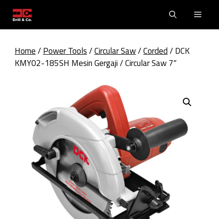
Skip
Men
to
content
Home
/
Power Tools
/
Circular Saw
/
Corded
/ DCK
KMY02-185SH Mesin Gergaji / Circular Saw 7″