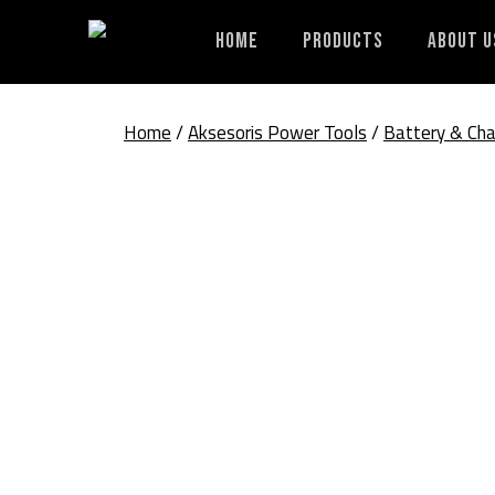
Skip
to
Home
Products
About U
content
Home
/
Aksesoris Power Tools
/
Battery & Cha