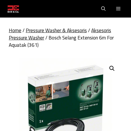
Skip
Men
to
content
Home
/
Pressure Washer & Aksesoris
/
Aksesoris
Pressure Washer
/ Bosch Selang Extension 6m For
Aquatak (361)