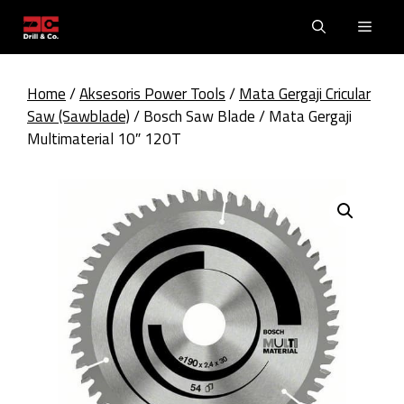
Skip
Men
to
content
Home
/
Aksesoris Power Tools
/
Mata Gergaji Cricular
Saw (Sawblade)
/ Bosch Saw Blade / Mata Gergaji
Multimaterial 10″ 120T