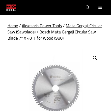
Skip
Men
to
content
Home
/
Aksesoris Power Tools
/
Mata Gergaji Cricular
Saw (Sawblade)
/ Bosch Mata Gergaji Circular Saw
Blade 7″ X 40 T for Wood (980)