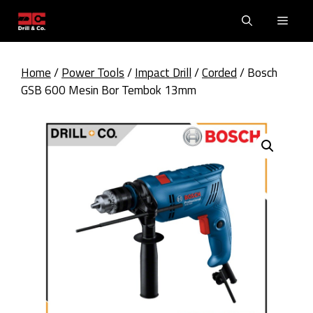
Skip
Men
to
content
Home
/
Power Tools
/
Impact Drill
/
Corded
/ Bosch
GSB 600 Mesin Bor Tembok 13mm