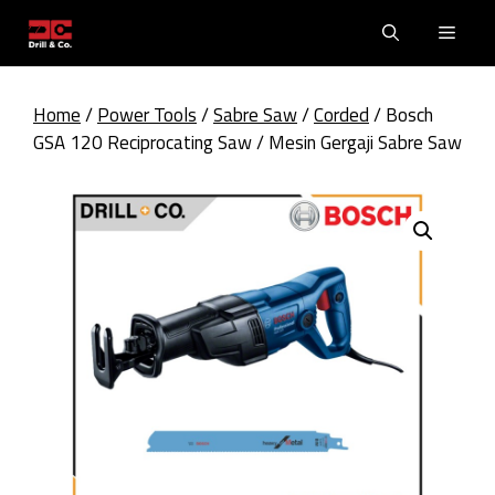
Skip
Men
to
content
Home
/
Power Tools
/
Sabre Saw
/
Corded
/ Bosch
GSA 120 Reciprocating Saw / Mesin Gergaji Sabre Saw