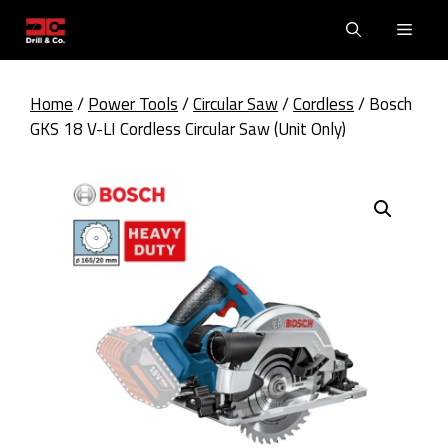
Skip
Men
to
content
Home
/
Power Tools
/
Circular Saw
/
Cordless
/ Bosch
GKS 18 V-LI Cordless Circular Saw (Unit Only)