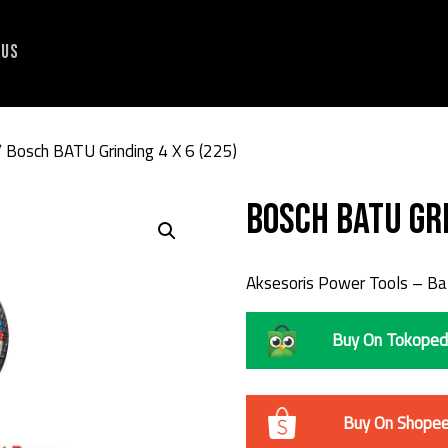
 Us
 Bosch BATU Grinding 4 X 6 (225)
Bosch BATU Gri
Aksesoris Power Tools – Ba
Buy On Tokoped
Buy On Shope