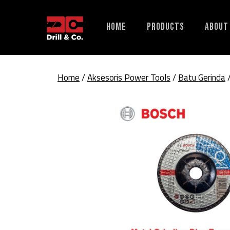
Skip
to
Home
Products
About
content
Home
/
Aksesoris Power Tools
/
Batu Gerinda
/