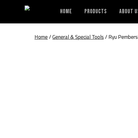
Skip
to
Home
Products
About U
content
Home
/
General & Special Tools
/ Ryu Pembersi