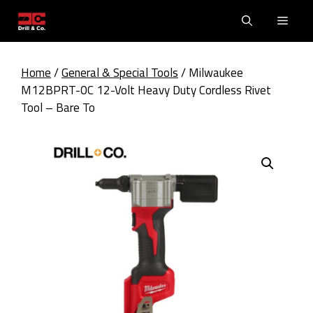
Skip
Men
to
content
Home
/
General & Special Tools
/ Milwaukee
M12BPRT-0C 12-Volt Heavy Duty Cordless Rivet
Tool – Bare To