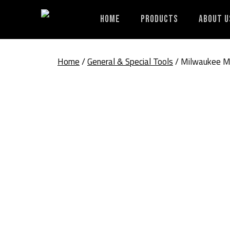
Skip
to
Home
Products
About U
content
Home
/
General & Special Tools
/ Milwaukee M