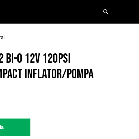
ai
 BI-0 12V 120PSI
mpact Inflator/Pompa
ia