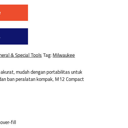
e
a
neral & Special Tools
Tag:
Milwaukee
kurat, mudah dengan portabilitas untuk
, dan ban peralatan kompak, M12 Compact
ver-fill