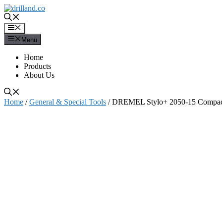
Skip
to
content
Menu
Menu
Home
Products
About Us
Home
/
General & Special Tools
/ DREMEL Stylo+ 2050-15 Compact