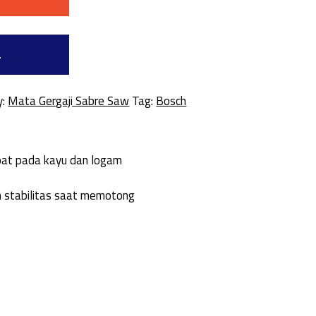
a
y:
Mata Gergaji Sabre Saw
Tag:
Bosch
pat pada kayu dan logam
n stabilitas saat memotong