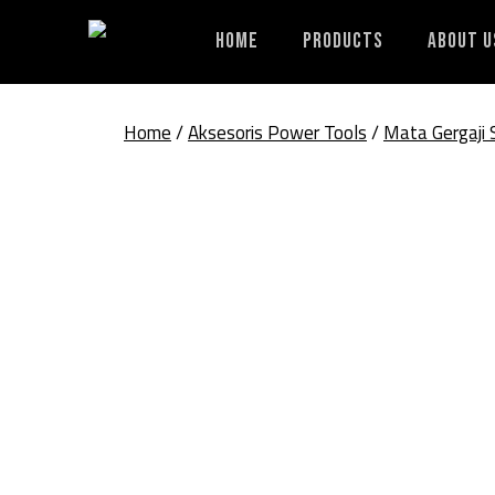
Skip
to
Home
Products
About U
content
Home
/
Aksesoris Power Tools
/
Mata Gergaji