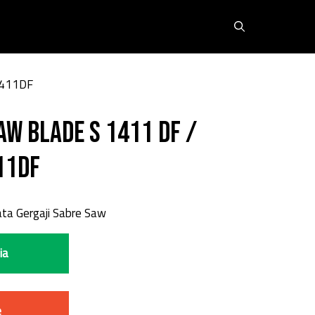
1411DF
aw Blade S 1411 DF /
11DF
ta Gergaji Sabre Saw
ia
e