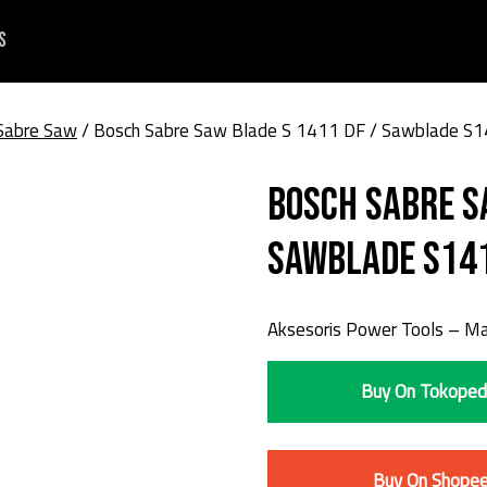
s
 Sabre Saw
/ Bosch Sabre Saw Blade S 1411 DF / Sawblade S
Bosch Sabre S
Sawblade S14
Aksesoris Power Tools – Ma
Buy On Tokoped
Buy On Shope