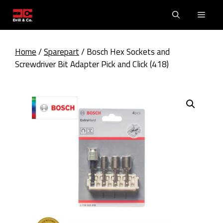
Skip
Men
to
content
Home
/
Sparepart
/ Bosch Hex Sockets and
Screwdriver Bit Adapter Pick and Click (418)