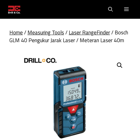
Skip
Men
to
content
Home
/
Measuring Tools
/
Laser RangeFinder
/ Bosch
GLM 40 Pengukur Jarak Laser / Meteran Laser 40m