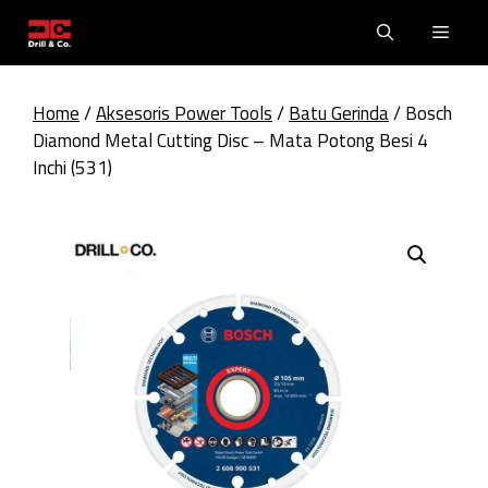
Skip
Men
to
content
Home
/
Aksesoris Power Tools
/
Batu Gerinda
/ Bosch
Diamond Metal Cutting Disc – Mata Potong Besi 4
Inchi (531)